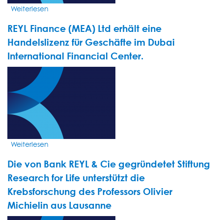
ausgezeichnet
Weiterlesen
über
LOULWA
REYL Finance (MEA) Ltd erhält eine
BAKR
NEUES
Handelslizenz für Geschäfte im Dubai
VERWALTUNGSRATSMITGLIED
International Financial Center.
VON
REYL
VIDEO
FINANCE
THUMBNAIL
(MEA)
LTD.
IN
DUBAI
Weiterlesen
über
REYL
Die von Bank REYL & Cie gegründetet Stiftung
Finance
(MEA)
Research for Life unterstützt die
Ltd
Krebsforschung des Professors Olivier
erhält
Michielin aus Lausanne
eine
Handelslizenz