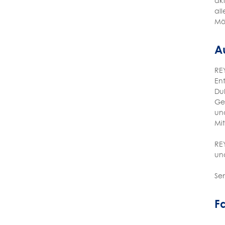
akt
all
Mög
A
RE
Ent
Dub
Ges
un
Mit
REY
und
Se
Fa