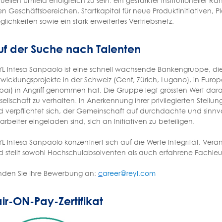
uellen Umfeld erfolgreich zu sein: ein gestärkter institutioneller R
en Geschäftsbereichen, Startkapital für neue Produktinitiativen, P
lichkeiten sowie ein stark erweitertes Vertriebsnetz.
uf der Suche nach Talenten
YL Intesa Sanpaolo ist eine schnell wachsende Bankengruppe, di
wicklungsprojekte in der Schweiz (Genf, Zürich, Lugano), in Euro
ai) in Angriff genommen hat. Die Gruppe legt grössten Wert darau
ellschaft zu verhalten. In Anerkennung ihrer privilegierten Stellun
d verpflichtet sich, der Gemeinschaft auf durchdachte und sinnv
arbeiter eingeladen sind, sich an Initiativen zu beteiligen.
L Intesa Sanpaolo konzentriert sich auf die Werte Integrität, Ver
 stellt sowohl Hochschulabsolventen als auch erfahrene Fachleute
nden Sie Ihre Bewerbung an:
c
areer@reyl.com
ir-ON-Pay-Zertifikat