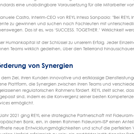
andards eine unabdingbare Voraussetzung für alle Mitarbeiter vo
nuele Castro, Interim-CEO von REYL Intesa Sanpaolo: "Bei REYL In
lente zu gewinnen und suchen nach Fachleuten mit unterschied
enswegen. Das ist es, was ‘SUCCESS. TOGETHER.’ Wirklichkeit werd
er Humankapital ist der Schlüssel zu unserem Erfolg. Jeder Einzelne
nnen Teams wirklich gedeihen, über den Tellerrand hinausschau
örderung von Synergien
 dem Ziel, ihren Kunden innovative und erstklassige Dienstleistung
fene Plattform, die Synergien zwischen ihren Teams und verschie
elassenen regulatorischen Rahmens fördert. REYL stellt sicher, da
gepasst sind, indem es die Konvergenz seiner besten Kompetenz
vices
ermöglicht.
Jahr 2021 ging REYL eine strategische Partnerschaft mit Fideuram
ropäischen Bank, ein, in deren Rahmen Fideuram-ISP einen Anteil
öffnete neue Entwicklungsmöglichkeiten und schuf die perfekten 