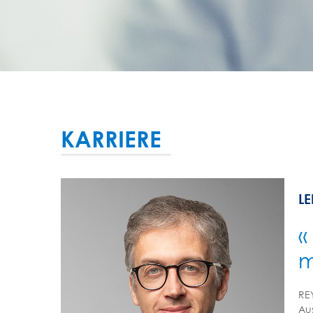
KARRIERE
L
«
m
REY
Au