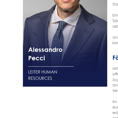
St
Ema
Ta
Leb
Uns
kö
Alessandro
Pecci
F
Mit
LEITER HUMAN
of
RESOURCES
zug
an
Ser
Im 
eu
er