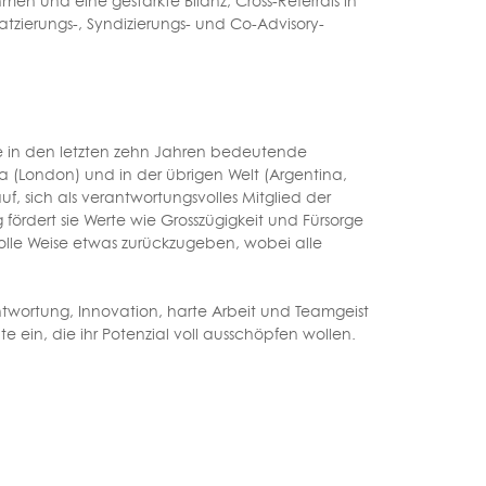
ahmen und eine gestärkte Bilanz, Cross-Referrals in
latzierungs-, Syndizierungs- und Co-Advisory-
e in den letzten zehn Jahren bedeutende
pa (London) und in der übrigen Welt (Argentina,
f, sich als verantwortungsvolles Mitglied der
g fördert sie Werte wie Grosszügigkeit und Fürsorge
olle Weise etwas zurückzugeben, wobei alle
antwortung, Innovation, harte Arbeit und Teamgeist
 ein, die ihr Potenzial voll ausschöpfen wollen.