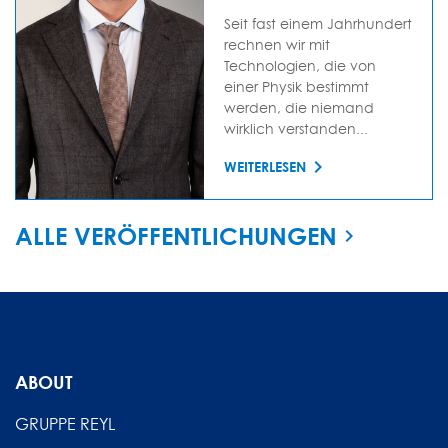
Seit fast einem Jahrhundert
rechnen wir mit
Technologien, die von
einer Physik bestimmt
werden, die niemand
wirklich verstanden...
WEITERLESEN
ALLE VERÖFFENTLICHUNGEN
ABOUT
GRUPPE REYL