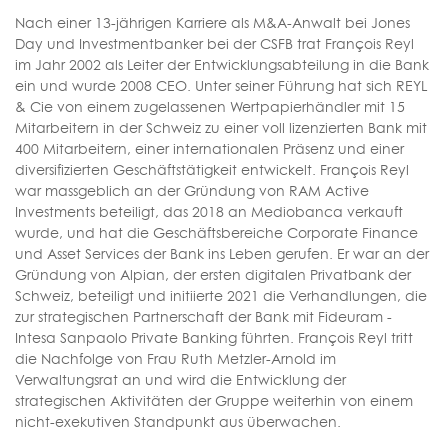
Nach einer 13-jährigen Karriere als M&A-Anwalt bei Jones
Day und Investmentbanker bei der CSFB trat François Reyl
im Jahr 2002 als Leiter der Entwicklungsabteilung in die Bank
ein und wurde 2008 CEO. Unter seiner Führung hat sich REYL
& Cie von einem zugelassenen Wertpapierhändler mit 15
Mitarbeitern in der Schweiz zu einer voll lizenzierten Bank mit
400 Mitarbeitern, einer internationalen Präsenz und einer
diversifizierten Geschäftstätigkeit entwickelt. François Reyl
war massgeblich an der Gründung von RAM Active
Investments beteiligt, das 2018 an Mediobanca verkauft
wurde, und hat die Geschäftsbereiche Corporate Finance
und Asset Services der Bank ins Leben gerufen. Er war an der
Gründung von Alpian, der ersten digitalen Privatbank der
Schweiz, beteiligt und initiierte 2021 die Verhandlungen, die
zur strategischen Partnerschaft der Bank mit Fideuram -
Intesa Sanpaolo Private Banking führten. François Reyl tritt
die Nachfolge von Frau Ruth Metzler-Arnold im
Verwaltungsrat an und wird die Entwicklung der
strategischen Aktivitäten der Gruppe weiterhin von einem
nicht-exekutiven Standpunkt aus überwachen.