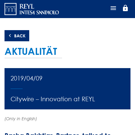
Direkt
lock
zum
Inhalt
BACK
AKTUALITÄT
2019/04/09
Citywire – Innovation at REYL
(Only in English)