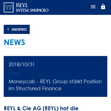
Salta
lock
al
contenuto
principale
INDIETRO
NEWS
2018/10/31
Moneycab - REYL Group stärkt Position
im Structured Finance
REYL & Cie AG (REYL) hat die