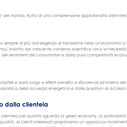
ca" del mondo, frutto di una comprensione approfondita dell'inte
o sempre di più dall'esigenza di transizione verso un'economia a 
omy), indotta dal crescente consenso scientifico circa la necessità di 
del sentiment dei consumatori e dalla pura competitività econ
atile e darà luogo a effetti benefici e sfavorevoli all'interno dei se
opolitica della sicurezza energetica e dalle questioni di accesso
 dalla clientela
lientela per quanto riguarda la green economy, la sostenibilità e
o/liquidità. Ai clienti interessati proponiamo un approccio incremen