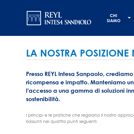
Salta
Navigation
al
CHI
contenuto
principale
SIAMO
principale
LA NOSTRA POSIZIONE
Presso REYL Intesa Sanpaolo, crediamo c
ricompensa e impatto. Manteniamo un ap
l'accesso a una gamma di soluzioni innov
sostenibilità.
I principi e le pratiche che regolano il nostro approc
riassunti nei quattro punti seguenti.