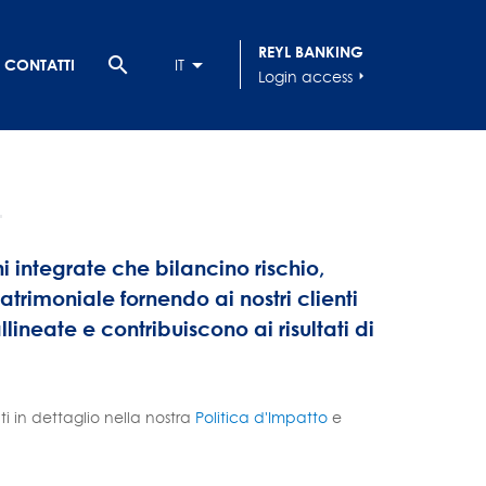
REYL BANKING
search
CONTATTI
IT
Login access
arrow_right
 integrate che bilancino rischio,
rimoniale fornendo ai nostri clienti
ineate e contribuiscono ai risultati di
ti in dettaglio nella nostra
Politica d'Impatto
e