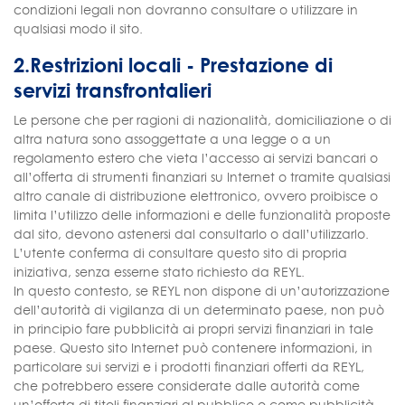
condizioni legali non dovranno consultare o utilizzare in
qualsiasi modo il sito.
2.Restrizioni locali - Prestazione di
servizi transfrontalieri
Le persone che per ragioni di nazionalità, domiciliazione o di
altra natura sono assoggettate a una legge o a un
regolamento estero che vieta l’accesso ai servizi bancari o
all’offerta di strumenti finanziari su Internet o tramite qualsiasi
altro canale di distribuzione elettronico, ovvero proibisce o
limita l’utilizzo delle informazioni e delle funzionalità proposte
dal sito, devono astenersi dal consultarlo o dall’utilizzarlo.
L’utente conferma di consultare questo sito di propria
iniziativa, senza esserne stato richiesto da REYL.
In questo contesto, se REYL non dispone di un’autorizzazione
dell’autorità di vigilanza di un determinato paese, non può
in principio fare pubblicità ai propri servizi finanziari in tale
paese. Questo sito Internet può contenere informazioni, in
particolare sui servizi e i prodotti finanziari offerti da REYL,
che potrebbero essere considerate dalle autorità come
un’offerta di titoli finanziari al pubblico o come pubblicità