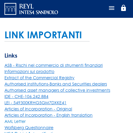
Salta
lock
al
contenuto
principale
LINK IMPORTANTI
Links
ASB - Rischi nel commercio di strumenti finanziari
Informazioni sul prodotto
Extract of the Commercial Registry
Authorised institutions-Banks and Securities dealers
Authorised asset managers of collective investments
IDE - CHE-106.242.884
LEI - 549300KRHG5GM7DXKE41
Articles of Incorporation - Original
Articles of Incorporation - English translation
AML Letter
Wolfsberg Questionnaire