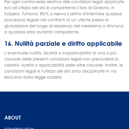
Per ogni controversia relativa alle condizioni legali applicate
e/o all'utilizzo del sito è competente il foro di Ginevra, in
Svizzera. Tuttavia, REYL si riserva il diritto d'intentare qualsiasi
procedura legale nei confronti di un utente presso la
giurisdizione del luogo di residenza del medesimo o dinnanzi
a qualsiasi altra autorità competente.
16. Nullità parziale e diritto applicabile
L’eventuale nullità, illiceità o inapplicabilità di una o più
clausole delle presenti condizioni legali non precluderà la
validità, liceità o applicabilità delle altre clausole. Inoltre, le
condizioni legali e l'utilizzo del sito sono disciplinate in via
esclusiva dalla legge svizzera.
ABOUT