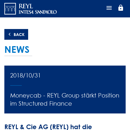
Перейти
lock
к
основному
содержанию
BACK
NEWS
2018/10/31
Moneycab - REYL Group stärkt Position
im Structured Finance
REYL & Cie AG (REYL) hat die