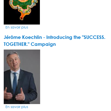
l'Inde,
par
Daryl
Liew
En savoir plus
sur
allnews
Jérôme Koechlin - Introducing the "SUCCESS.
-
Un
TOGETHER." Campaign
nouvel
VIDEO
impôt
THUMBNAIL
européen
En savoir plus
sur