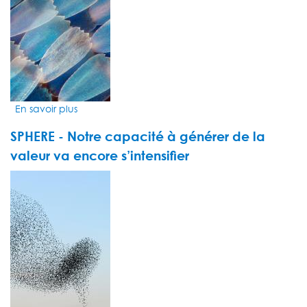
sur
les
moments
forts
de
sa
direction
En savoir plus
sur
de
Le
REYL
SPHERE - Notre capacité à générer de la
monde
Intesa
économique
Sanpaolo
valeur va encore s’intensiﬁer
-
VIDEO
Fed,
THUMBNAIL
inflation,
Asie