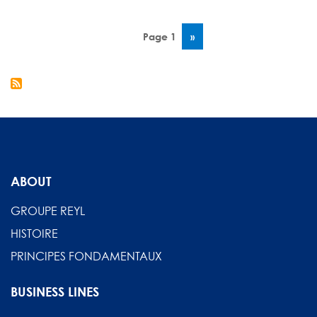
Jérôme
Koechlin
Pagination
-
Page 1
Page
››
Introducing
suivante
the
"SUCCESS.
TOGETHER."
Campaign
ABOUT
GROUPE REYL
HISTOIRE
PRINCIPES FONDAMENTAUX
BUSINESS LINES