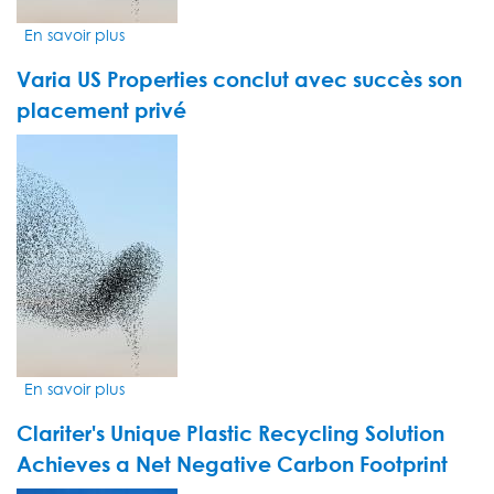
En savoir plus
sur
SPHERE
Varia US Properties conclut avec succès son
-
Notre
placement privé
capacité
VIDEO
à
THUMBNAIL
générer
de
la
valeur
va
encore
s’intensiﬁer
En savoir plus
sur
Varia
Clariter's Unique Plastic Recycling Solution
US
Properties
Achieves a Net Negative Carbon Footprint
conclut