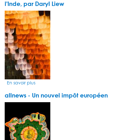
d’autres
l'Inde, par Daryl Liew
banques
VIDEO
privées
THUMBNAIL
rejoignent
Wecan
Comply
En savoir plus
sur
Allnews
allnews - Un nouvel impôt européen
–
Rapports
VIDEO
tendus
THUMBNAIL
entre
la
Chine
et