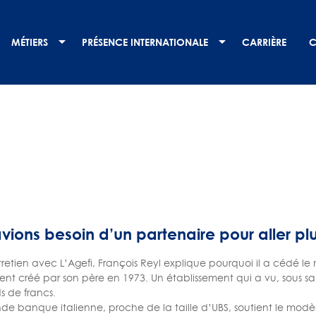
MÉTIERS
PRÉSENCE INTERNATIONALE
CARRIÈRE
C
vions besoin d’un partenaire pour aller plus 
retien avec L’Agefi, François Reyl explique pourquoi il a cédé le 
ent créé par son père en 1973. Un établissement qui a vu, sous sa 
ds de francs.
nde banque italienne, proche de la taille d’UBS, soutient le modèl