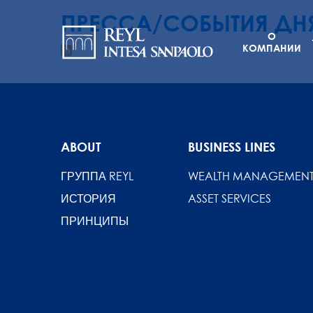
ПРЕССА/СОБЫТИЯ ДН
Navigation
Перейти
к
О
principale
КОМПАНИИ
основному
содержанию
ABOUT
BUSINESS LINES
ГРУППА REYL
WEALTH MANAGEMEN
ИСТОРИЯ
ASSET SERVICES
ПРИНЦИПЫ