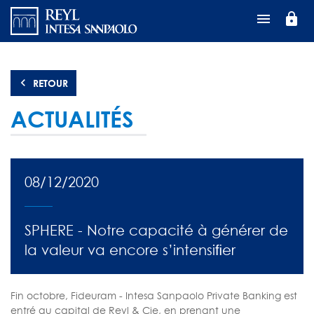
Aller
lock
au
contenu
principal
RETOUR
ACTUALITÉS
08/12/2020
SPHERE - Notre capacité à générer de
la valeur va encore s’intensiﬁer
Fin octobre, Fideuram - Intesa Sanpaolo Private Banking est
entré au capital de Reyl & Cie, en prenant une