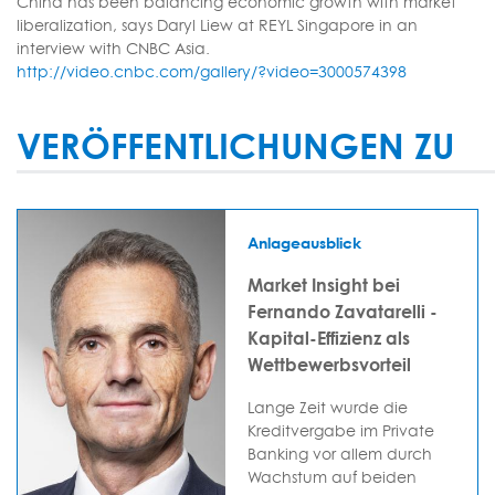
China has been balancing economic growth with market
liberalization, says Daryl Liew at REYL Singapore in an
interview with CNBC Asia.
http://video.cnbc.com/gallery/?video=3000574398
VERÖFFENTLICHUNGEN ZU
Anlageausblick
Market Insight bei
Fernando Zavatarelli -
Kapital-Effizienz als
Wettbewerbsvorteil
Lange Zeit wurde die
Kreditvergabe im Private
Banking vor allem durch
Wachstum auf beiden