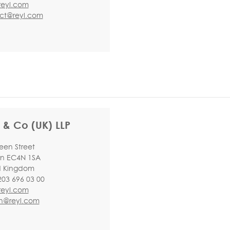
eyl.com
ct@reyl.com
 & Co (UK) LLP
een Street
n EC4N 1SA
d Kingdom
203 696 03 00
eyl.com
n@reyl.com