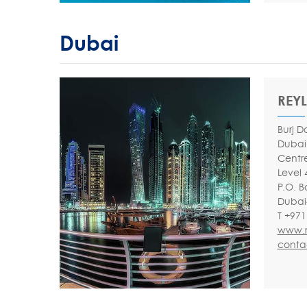
Dubai
REYL
Burj 
Dubai 
Centr
Level 
P.O. B
Dubai
T +971
www.r
conta