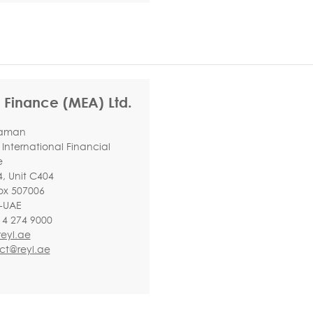
 Finance (MEA) Ltd.
Daman
International Financial
e
4, Unit C404
ox 507006
-UAE
 4 274 9000
eyl.ae
ct@reyl.ae