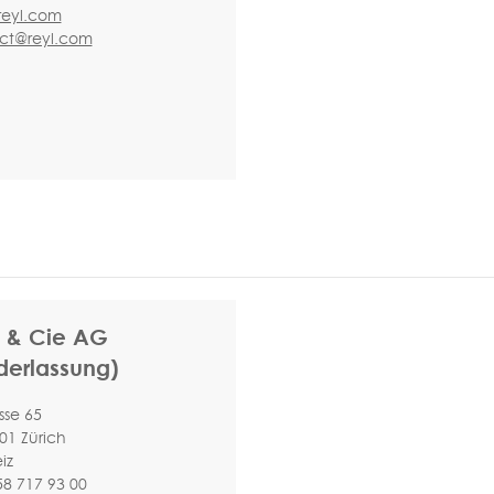
eyl.com
ct@reyl.com
 & Cie AG
derlassung)
asse 65
01 Zürich
iz
58 717 93 00