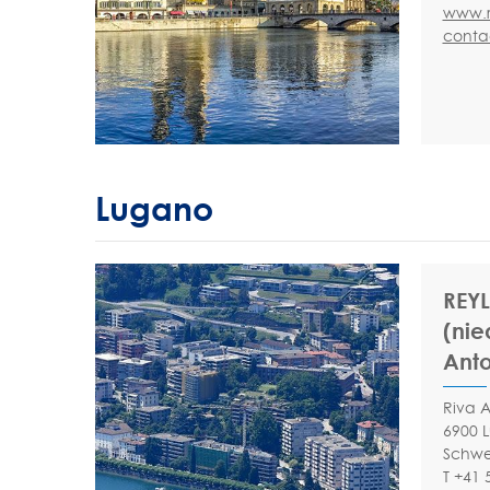
www.r
conta
Lugano
REYL
(nie
Ant
Riva 
6900 
Schwe
T +41 