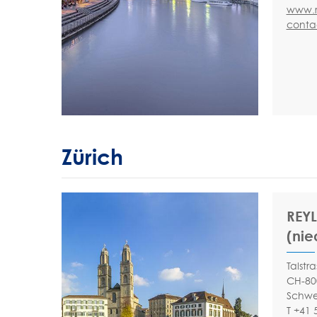
www.r
conta
Zürich
REYL
(nie
Talstr
CH-80
Schwe
T +41 