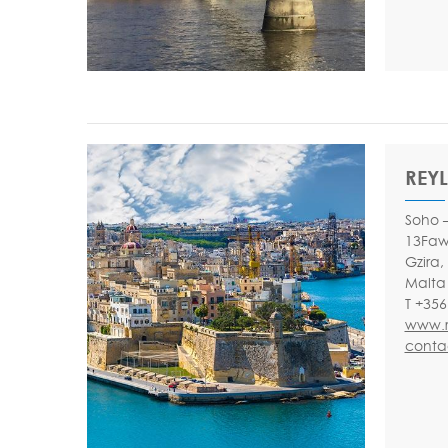
REYL
Soho –
13Faww
Gzira
Malta
T +356
www.r
conta