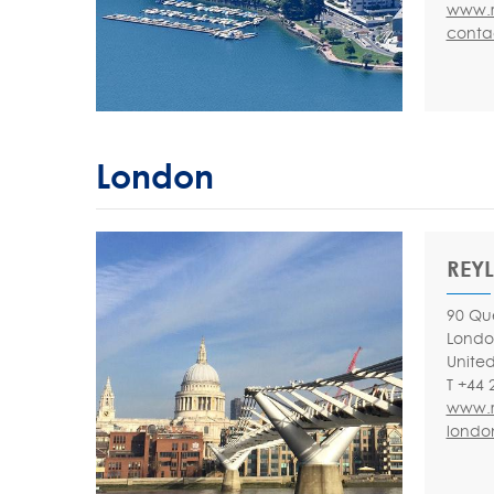
www.r
conta
London
REYL
90 Qu
Londo
Unite
T +44 
www.r
londo