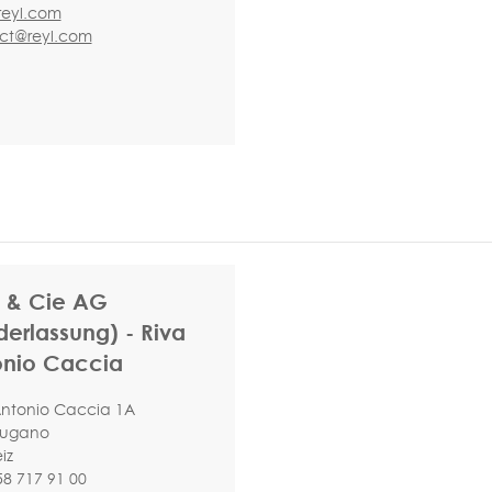
eyl.com
ct@reyl.com
 & Cie AG
derlassung) - Riva
onio Caccia
Antonio Caccia 1A
Lugano
iz
58 717 91 00