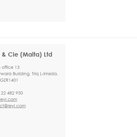
 & Cie (Malta) Ltd
 office 13
ara Building, Triq L-Imsida,
, GZR1401
 22 482 950
eyl.com
ct@reyl.com