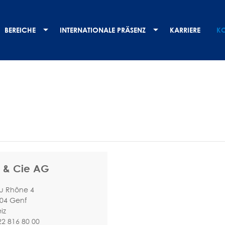
BEREICHE
INTERNATIONALE PRÄSENZ
KARRIERE
K
 & Cie AG
u Rhône 4
04 Genf
iz
22 816 80 00