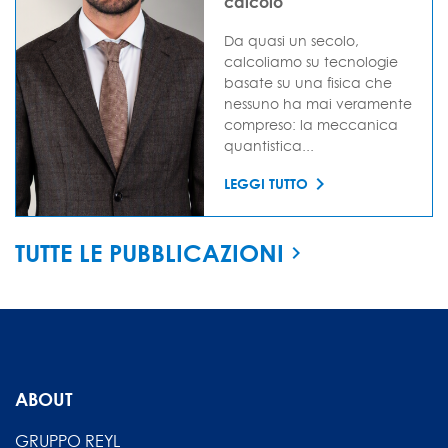
calcolo
Da quasi un secolo,
calcoliamo su tecnologie
basate su una fisica che
nessuno ha mai veramente
compreso: la meccanica
quantistica...
LEGGI TUTTO
TUTTE LE PUBBLICAZIONI
ABOUT
GRUPPO REYL