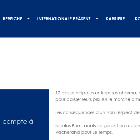
BEREICHE
INTERNATIONALE PRÄSENZ
KARRIERE
K
17 des principales entreprises pharma,
pour baisser leurs prix sur le marché am
Les conséquences d'un non-respect de c
le compte à
Nicolas Bürki, analyste gérant en actio
Vacherand pour Le Temps.