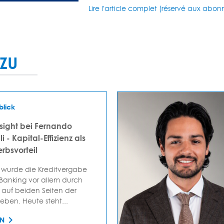
Lire l'article complet (réservé aux abon
ZU
blick
sight bei Fernando
i - Kapital-Effizienz als
rbsvorteil
 wurde die Kreditvergabe
 Banking vor allem durch
auf beiden Seiten der
ieben. Heute steht...
EN