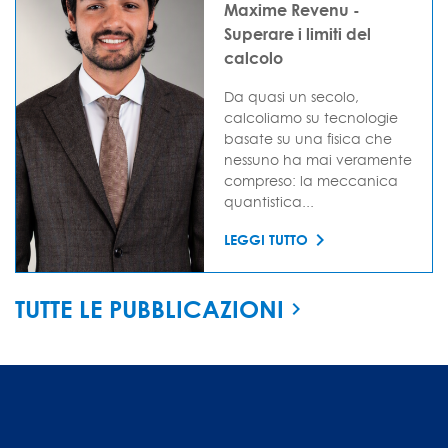
Maxime Revenu -
Superare i limiti del
calcolo
Da quasi un secolo,
calcoliamo su tecnologie
basate su una fisica che
nessuno ha mai veramente
compreso: la meccanica
quantistica...
LEGGI TUTTO
TUTTE LE PUBBLICAZIONI