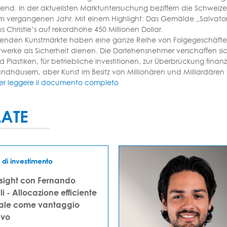
gend. In der aktuellsten Marktuntersuchung beziffern die Schweiz
im vergangenen Jahr. Mit einem Highlight: Das Gemälde „Salvato
 Christie’s auf rekordhohe 450 Millionen Dollar.
henden Kunstmärkte haben eine ganze Reihe von Folgegeschäften
stwerke als Sicherheit dienen. Die Darlehensnehmer verschaffen si
d Plastiken, für betriebliche Investitionen, zur Überbrückung fin
andhäusern, aber Kunst im Besitz von Millionären und Milliardären 
er leggere il documento completo
LATE
 di investimento
nsight con Fernando
i - Allocazione efficiente
tale come vantaggio
ivo