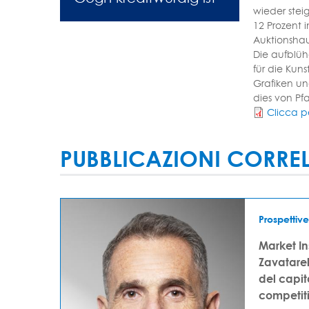
wieder stei
12 Prozent 
Auktionshaus
Die aufblü
für die Kun
Grafiken un
dies von Pf
Clicca p
PUBBLICAZIONI CORRE
Prospettive
Market I
Zavatarell
del capi
competit