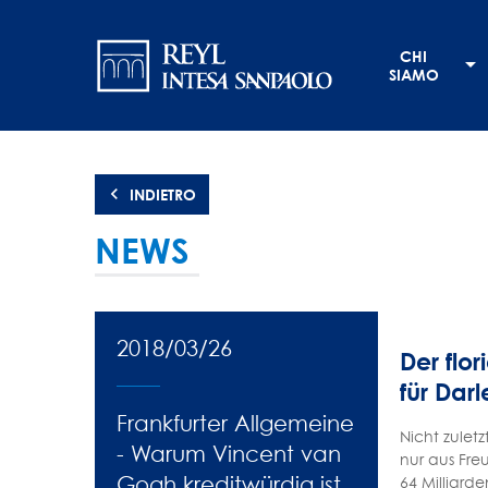
Salta
Navigation
al
CHI
contenuto
principale
SIAMO
principale
INDIETRO
NEWS
2018/03/26
Der flo
für Dar
Frankfurter Allgemeine
Nicht zulet
- Warum Vincent van
nur aus Fre
Gogh kreditwürdig ist
64 Milliard