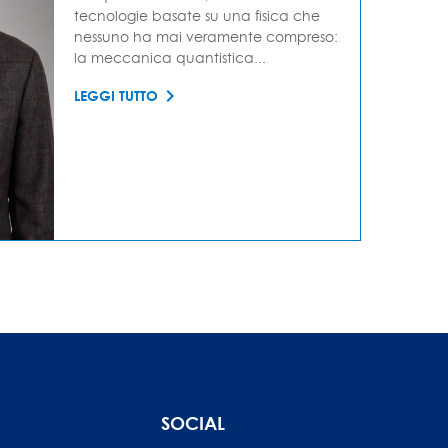
tecnologie basate su una fisica che
nessuno ha mai veramente compreso:
la meccanica quantistica...
LEGGI TUTTO
SOCIAL