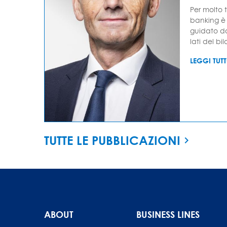
Per molto t
banking è 
guidato da
lati del bil
LEGGI TUT
TUTTE LE PUBBLICAZIONI
ABOUT
BUSINESS LINES