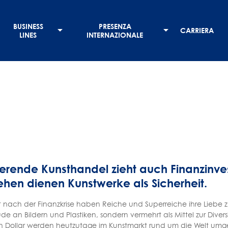
BUSINESS
PRESENZA
CARRIERA
LINES
INTERNAZIONALE
rierende Kunsthandel zieht auch Finanzinv
lehen dienen Kunstwerke als Sicherheit.
zt nach der Finanzkrise haben Reiche und Superreiche ihre Liebe z
ude an Bildern und Plastiken, sondern vermehrt als Mittel zur Diver
en Dollar werden heutzutage im Kunstmarkt rund um die Welt um