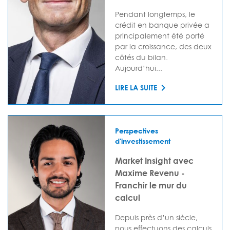
Pendant longtemps, le
crédit en banque privée a
principalement été porté
par la croissance, des deux
côtés du bilan.
Aujourd’hui...
LIRE LA SUITE
Perspectives
d'investissement
Market Insight avec
Maxime Revenu -
Franchir le mur du
calcul
Depuis près d’un siècle,
nous effectuons des calculs