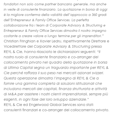
fondatori non solo come partner bancario generale, ma anche
in veste di consulente finanziario. La quotazione in borsa di oggi
è la migliore conferma della validità dell’approccio a 360 gradi
dell’Entrepreneur & Family Office Services. La perfetta
collaborazione fra i team di Corporate Advisory & Structuring e
Entrepreneur & Family Office Services dimostra il nostro impegno
costante a creare valore a lungo termine per gli imprenditori.”
Christian Fringhian e Xavier Ledru, rispettivamente Direttore e
Vicedirettore del
Corporate Advisory & Structuring
presso
REYL & Cie, hanno rilasciato le dichiarazioni seguenti:
“Il
nostro ruolo di consulente finanziario e co-arranger del
collocamento privato nel quadro della quotazione in borsa
di Ultima Capital segna un traguardo importante per REYL &
Cie perché rafforza il suo peso nei mercati azionari svizzeri.
Questa operazione dimostra l’impegno di REYL & Cie a
fornire una gamma completa di soluzioni istituzionali che
includono mercati dei capitali, finanza strutturata e attività
di M&A per assistere i nostri clienti imprenditoriali, sempre più
esigenti, in ogni fase del loro sviluppo aziendale.”
REYL & Cie ed Engelwood Global Services sono stati
consulenti finanziari e co-arranger del collocamento privato.