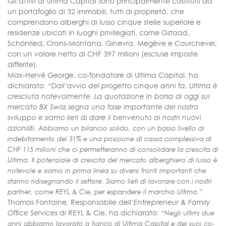
Gli attivi di Ultima Capital sono principalmente costituiti da
un portafoglio di 32 immobili, tutti di proprietà, che
comprendono alberghi di lusso cinque stelle superiore e
residenze ubicati in luoghi privilegiati, come Gstaad,
Schönried, Crans-Montana, Ginevra, Megève e Courchevel,
con un valore netto di CHF 397 milioni (escluse imposte
differite).
Max-Hervé George, co-fondatore di Ultima Capital, ha
dichiarato:
“Dall’avvio del progetto cinque anni fa, Ultima è
cresciuta notevolmente. La quotazione in borsa di oggi sul
mercato BX Swiss segna una fase importante del nostro
sviluppo e siamo lieti di dare il benvenuto ai nostri nuovi
azionisti.
Abbiamo un bilancio solido, con un basso livello di
indebitamento del 31% e una posizione di cassa complessiva di
CHF 115 milioni che ci permetteranno di consolidare la crescita di
Ultima. Il potenziale di crescita del mercato alberghiero di lusso è
notevole e siamo in prima linea su diversi fronti importanti che
stanno ridisegnando il settore. Siamo lieti di lavorare con i nostri
partner, come REYL & Cie, per espandere il marchio Ultima.”
Thomas Fontaine, Responsabile dell’
Entrepreneur & Family
Office Services
di REYL & Cie, ha dichiarato:
“Negli ultimi due
anni abbiamo lavorato a fianco di Ultima Capital e dei suoi co-