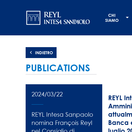
Salta
Navigation
al
CHI
contenuto
principale
SIAMO
principale
INDIETRO
PUBLICATIONS
2024/03/22
REYL In
Amminis
attualm
REYL Intesa Sanpaolo
Banca e
nomina François Reyl
luglio 
nel Consiglio di