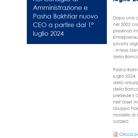
Amministrazione e
Pasha Bakhtiar nuovo
Dopo una ca
CEO a partire dal 1°
nel 2002 co
presenza int
luglio 2024
Entrepreneu
privata dig
- Intesa Sa
della Banca 
Pasha Bakht
luglio 2024
dello svilu
della Banca 
presiede il
nell’asset 
Gruppo Fide
modello di 
svizzero.
Clicca p