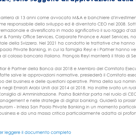
rriera di 13 anni come avvocato M&A e banchiere d'investimento
me responsabile dello sviluppo ed è diventato CEO nel 2008. Sott
ernazionale e diversificato in modo significativo il suo raggio d'
r & Family Office Services, Corporate Finance e Asset Services, 
itale della Svizzera. Nel 2021 ha condotto le trattative che hann
npaolo Private Banking, in cui la famiglia Reyl e i Partner han
al colosso bancario italiano. François Reyl manterrà il titolo di S
iar è Partner della Banca dal 2018 e Membro del Comitato Esecuti
, fatte salve le approvazioni normative, presiederà il Comitato es
ppo del business e delle questioni operative. Prima della sua nomin
negli Emirati Arabi Uniti dal 2014 al 2018. Ha inoltre svolto un ru
 Consiglio di Amministrazione. Pasha Bakhtiar porta nel ruolo di
management e nelle strategie di digital banking. Guiderà la prossim
uram - Intesa San Paolo Private Banking in un momento particol
business e da una massa critica particolarmente adatta ai profo
er leggere il documento completo