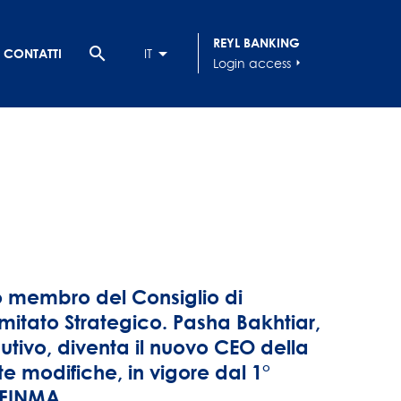
REYL BANKING
search
CONTATTI
IT
Login access
arrow_right
o membro del Consiglio di
itato Strategico. Pasha Bakhtiar,
tivo, diventa il nuovo CEO della
 modifiche, in vigore dal 1°
 FINMA.