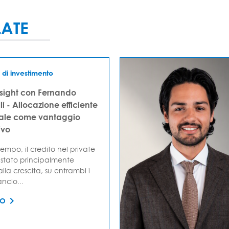
LATE
 di investimento
nsight con Fernando
i - Allocazione efficiente
tale come vantaggio
ivo
empo, il credito nel private
stato principalmente
lla crescita, su entrambi i
ancio...
TO