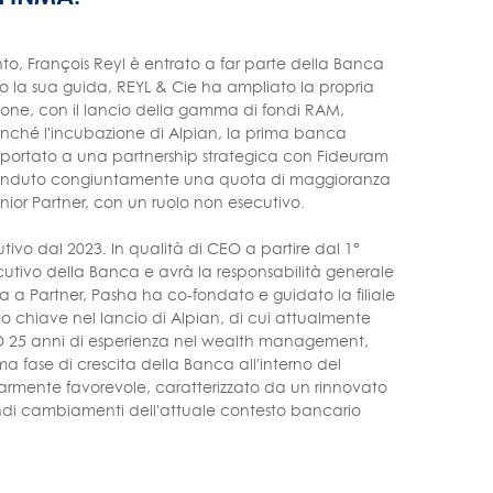
, François Reyl è entrato a far parte della Banca
o la sua guida, REYL & Cie ha ampliato la propria
azione, con il lancio della gamma di fondi RAM,
nonché l'incubazione di Alpian, la prima banca
o portato a una partnership strategica con Fideuram
no venduto congiuntamente una quota di maggioranza
enior Partner, con un ruolo non esecutivo.
vo dal 2023. In qualità di CEO a partire dal 1°
ecutivo della Banca e avrà la responsabilità generale
a a Partner, Pasha ha co-fondato e guidato la filiale
olo chiave nel lancio di Alpian, di cui attualmente
 CEO 25 anni di esperienza nel wealth management,
a fase di crescita della Banca all'interno del
armente favorevole, caratterizzato da un rinnovato
ndi cambiamenti dell'attuale contesto bancario