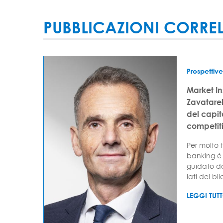
PUBBLICAZIONI CORRE
Prospettive
Market I
Zavatarell
del capi
competit
Per molto t
banking è 
guidato da
lati del bil
LEGGI TUT