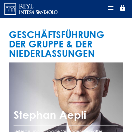
Direkt
lock
zum
Inhalt
GESCHÄFTSFÜHRUNG
DER GRUPPE & DER
NIEDERLASSUNGEN
Stephan Aepli
Leiter für unabhängige Vermögensverwalter