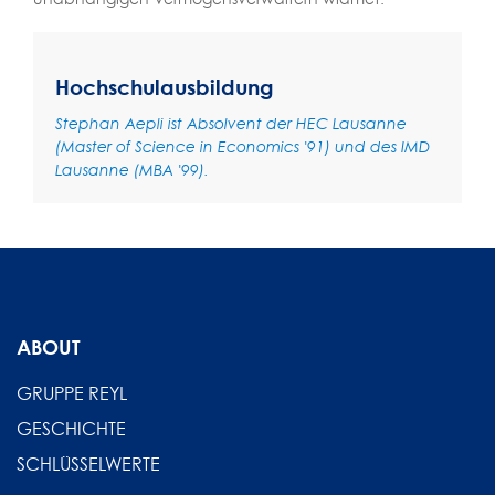
Hochschulausbildung
Stephan Aepli ist Absolvent der HEC Lausanne
(Master of Science in Economics '91) und des IMD
Lausanne (MBA '99).
ABOUT
GRUPPE REYL
GESCHICHTE
SCHLÜSSELWERTE