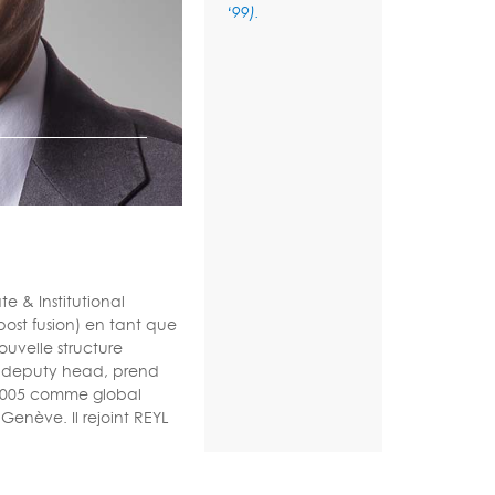
‘99).
e & Institutional
ost fusion) en tant que
ouvelle structure
e deputy head, prend
n 2005 comme global
enève. Il rejoint REYL