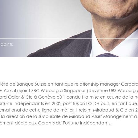
ndants
iété de Banque Suisse en tant que relationship manager Corporat
York, il rejoint SBC Warburg à Singapour (devenue UBS Warburg p
bard Odier & Cie à Genève où il conduit la mise en œuvre de la n
rtune Indépendants en 2002 post fusion LO-DH puis, en tant qu
rnational de cette ligne de métier. Il rejoint Mirabaud & Cie e
la direction de la succursale de Mirabaud Asset Management à G
tement dédié aux Gérants de Fortune Indépendants.