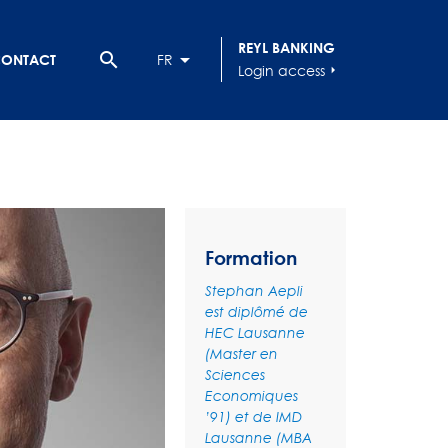
REYL BANKING
search
ONTACT
FR
Login access
arrow_right
Formation
Stephan Aepli
est diplômé de
HEC Lausanne
(Master en
Sciences
Economiques
’91) et de IMD
Lausanne (MBA