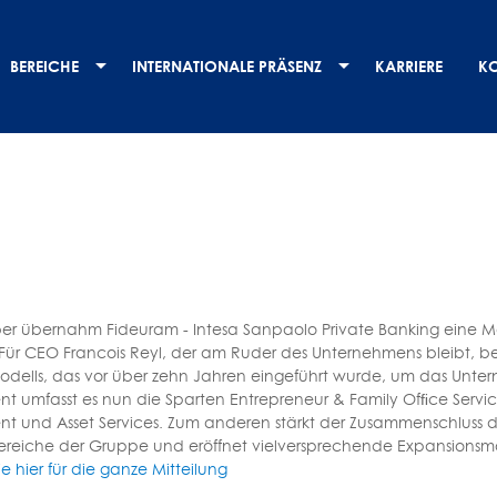
BEREICHE
INTERNATIONALE PRÄSENZ
KARRIERE
K
r übernahm Fideuram - Intesa Sanpaolo Private Banking eine Me
 Für CEO Francois Reyl, der am Ruder des Unternehmens bleibt, bes
dells, das vor über zehn Jahren eingeführt wurde, um das Untern
umfasst es nun die Sparten Entrepreneur & Family Ofﬁce Services
 und Asset Services. Zum anderen stärkt der Zusammenschluss 
reiche der Gruppe und eröffnet vielversprechende Expansionsmö
ie hier für die ganze Mitteilung