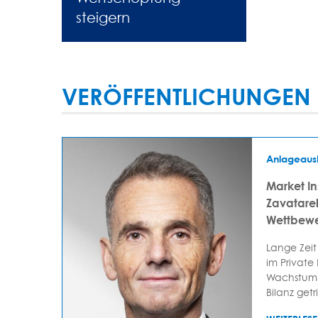
steigern
VERÖFFENTLICHUNGEN 
Anlageaus
Market In
Zavatarell
Wettbewe
Lange Zeit
im Private
Wachstum 
Bilanz getr