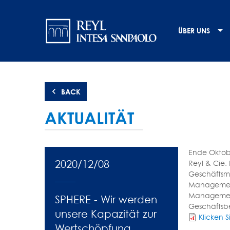
Direkt
Navigation
zum
Inhalt
principale
ÜBER UNS
BACK
AKTUALITÄT
Ende Oktobe
2020/12/08
Reyl & Cie.
Geschäftsmo
Management 
Management
SPHERE - Wir werden
Geschäftsbe
unsere Kapazität zur
Klicken S
Wertschöpfung