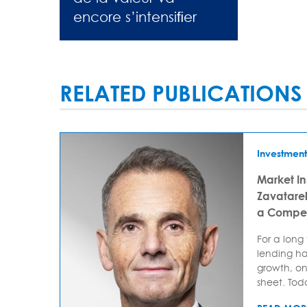
encore s’intensiﬁer
RELATED PUBLICATIONS
Investment
Market In
Zavatarell
a Compet
For a long
lending ha
growth, on
sheet. Today