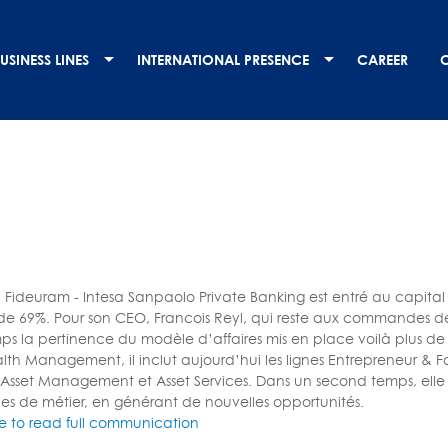
USINESS LINES
INTERNATIONAL PRESENCE
CAREER
, Fideuram - Intesa Sanpaolo Private Banking est entré au capital
 de 69%. Pour son CEO, Francois Reyl, qui reste aux commandes de 
ps la pertinence du modèle d’affaires mis en place voilà plus de 
lth Management, il inclut aujourd’hui les lignes Entrepreneur & F
, Asset Management et Asset Services. Dans un second temps, ell
gnes de métier, en générant de nouvelles opportunités.
re to read full communication