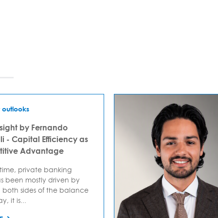
 outlooks
sight by Fernando
i - Capital Efficiency as
itive Advantage
 time, private banking
s been mostly driven by
 both sides of the balance
, it is...