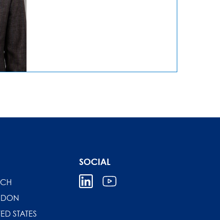
SOCIAL
ICH
NDON
TED STATES