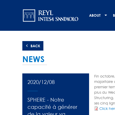
Skip
Navigation
to
main
principale
ABOUT
B
content
BACK
NEWS
Fin octobre
2020/12/08
majoritaire
premier tem
plus du Wea
Structuring
SPHERE - Notre
ses cinq li
capacité à générer
Click he
de la valeur va