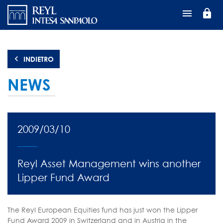
Salta
lock
al
contenuto
principale
INDIETRO
NEWS
2009/03/10
Reyl Asset Management wins another
Lipper Fund Award
The Reyl European Equities fund has just won the Lipper
Fund Award 2009 in Switzerland and in Austria in the