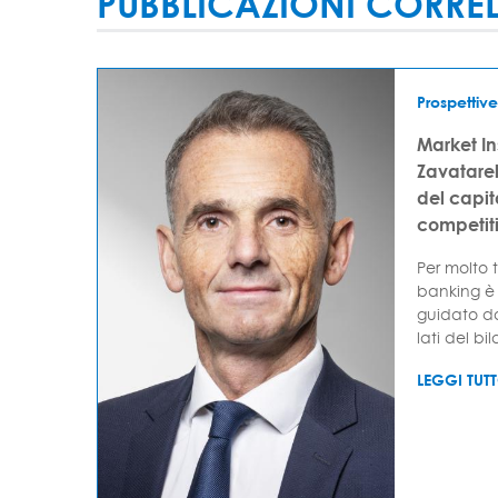
PUBBLICAZIONI CORRE
Prospettive
Market I
Zavatarell
del capi
competit
Per molto t
banking è 
guidato da
lati del bil
LEGGI TUT