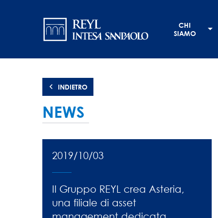
Salta
Navigation
al
CHI
contenuto
principale
SIAMO
principale
INDIETRO
NEWS
2019/10/03
Il Gruppo REYL crea Asteria,
una filiale di asset
management dedicata