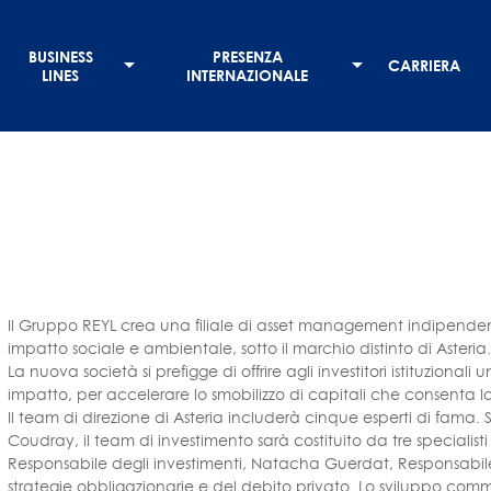
BUSINESS
PRESENZA
CARRIERA
LINES
INTERNAZIONALE
Il Gruppo REYL crea una filiale di asset management indipende
impatto sociale e ambientale, sotto il marchio distinto di Asteria
La nuova società si prefigge di offrire agli investitori istituziona
impatto, per accelerare lo smobilizzo di capitali che consenta la
Il team di direzione di Asteria includerà cinque esperti di fama. 
Coudray, il team di investimento sarà costituito da tre specialis
Responsabile degli investimenti, Natacha Guerdat, Responsabile 
strategie obbligazionarie e del debito privato. Lo sviluppo co