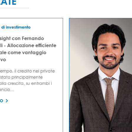
LATE
 di investimento
nsight con Fernando
i - Allocazione efficiente
tale come vantaggio
ivo
empo, il credito nel private
stato principalmente
lla crescita, su entrambi i
ancio...
TO