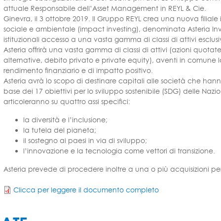
attuale Responsabile dell’Asset Management in REYL & Cie.
Ginevra, il 3 ottobre 2019. Il Gruppo REYL crea una nuova filia
sociale e ambientale (impact investing), denominata Asteria Inve
istituzionali accesso a una vasta gamma di classi di attivi escl
Asteria offrirà una vasta gamma di classi di attivi (azioni quotate
alternative, debito privato e private equity), aventi in comune 
rendimento finanziario e di impatto positivo.
Asteria avrà lo scopo di destinare capitali alle società che han
base dei 17 obiettivi per lo sviluppo sostenibile (SDG) delle Nazioni
articoleranno su quattro assi specifici:
la diversità e l’inclusione;
la tutela del pianeta;
il sostegno ai paesi in via di sviluppo;
l’innovazione e la tecnologia come vettori di transizione.
Asteria prevede di procedere inoltre a una o più acquisizioni per
Clicca per leggere il documento completo