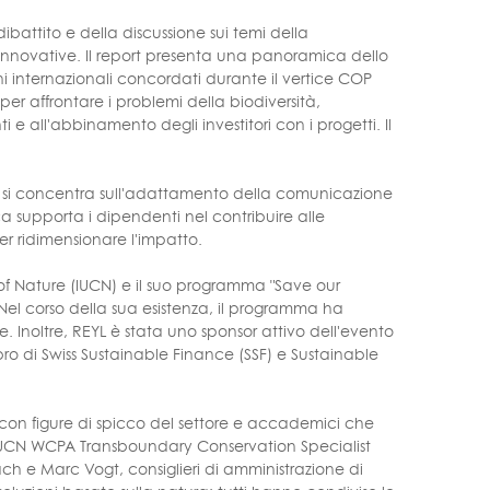
dibattito e della discussione sui temi della
o innovative. Il report presenta una panoramica dello
ni internazionali concordati durante il vertice COP
per affrontare i problemi della biodiversità,
 all'abbinamento degli investitori con i progetti. Il
 si concentra sull'adattamento della comunicazione
a supporta i dipendenti nel contribuire alle
er ridimensionare l'impatto.
of Nature (IUCN) e il suo programma "Save our
 Nel corso della sua esistenza, il programma ha
ne. Inoltre, REYL è stata uno sponsor attivo dell'evento
bro di Swiss Sustainable Finance (SSF) e Sustainable
on figure di spicco del settore e accademici che
i IUCN WCPA Transboundary Conservation Specialist
h e Marc Vogt, consiglieri di amministrazione di