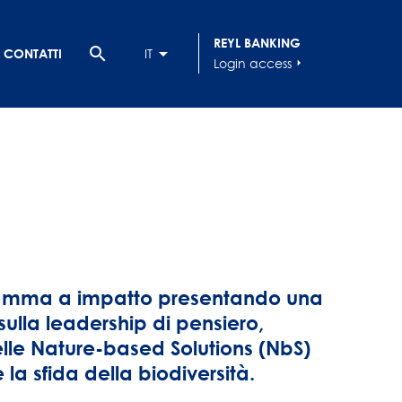
REYL BANKING
search
CONTATTI
IT
Login access
arrow_right
gramma a impatto presentando una
ulla leadership di pensiero,
lle Nature-based Solutions (NbS)
la sfida della biodiversità.