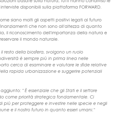
oluzioni basate sulla natura; tutti hanno condiviso le
 di interviste disponibili sulla piattaforma FORWARD.
 siano molti gli aspetti positivi legati al futuro
e finanziamenti che non sono all'altezza di quanto
via, il riconoscimento dell'importanza della natura e
preservare il mondo naturale.
il resto della biosfera, svolgono un ruolo
odiversità è sempre più in prima linea nelle
porto cerca di esaminare e valutare le sfide relative
della rapida urbanizzazione e suggerire potenziali
a aggiunto:
" È essenziale che gli Stati e il settore
ndo come priorità strategica fondamentale. Ci
i più per proteggere e investire nelle specie e negli
une e il nostro futuro in quanto esseri umani."