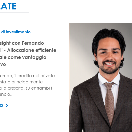
LATE
 di investimento
nsight con Fernando
i - Allocazione efficiente
tale come vantaggio
ivo
empo, il credito nel private
stato principalmente
lla crescita, su entrambi i
ancio...
TO