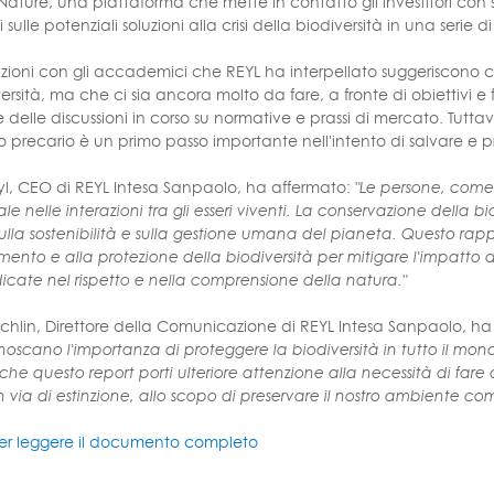
ature, una piattaforma che mette in contatto gli investitori con s
i sulle potenziali soluzioni alla crisi della biodiversità in una serie
ioni con gli accademici che REYL ha interpellato suggeriscono come
ersità, ma che ci sia ancora molto da fare, a fronte di obiettivi 
 delle discussioni in corso su normative e prassi di mercato. Tutta
to precario è un primo passo importante nell'intento di salvare e 
yl, CEO di REYL Intesa Sanpaolo, ha affermato:
"Le persone, come 
 nelle interazioni tra gli esseri viventi. La conservazione della bi
sulla sostenibilità e sulla gestione umana del pianeta. Questo rap
mento e alla protezione della biodiversità per mitigare l'impatto 
dicate nel rispetto e nella comprensione della natura."
hlin, Direttore della Comunicazione di REYL Intesa Sanpaolo, h
onoscano l'importanza di proteggere la biodiversità in tutto il mo
e questo report porti ulteriore attenzione alla necessità di fare d
n via di estinzione, allo scopo di preservare il nostro ambiente com
er leggere il documento completo