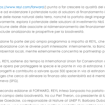
tps://www.reyl.com/forward
/) punta a far crescere la qualità del 
 e ad evidenziare il potenziale ruolo di soluzioni di finanziament
e delle risorse naturali della terra, nonché la portata degli impeg
vamente, esplora il potenziale delle soluzioni di investimento NbS 
cune delle sfide associate al ridimensionamento dei finanziamenti e
nclude analizzando le prospettive per la biodiversità.
zione fa parte del più ampio programma a impatto di REYL, che
laborazione con le diverse parti interessate: internamente, la Banc
mbientali locali, mentre esternamente concentra le partnership p
 REYL sostiene da tempo la International Union for Conservation 
e opera per proteggere le specie e le piante in via di estinzione.
progetti e contribuito a salvare quasi 500 specie in via di estinzio
dges che cerca di allineare la finanza alla sostenibilità ed è mem
neva (SFG).
seconda edizione di FORWARD, REYL Intesa Sanpaolo ha parlato c
l campo della biodiversità, tra cui Piet Theron, co-presidente d
e Goedicke, co-responsabile di Nature at UNEP FI, Barbara Dubac