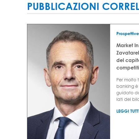
PUBBLICAZIONI CORRE
Prospettive
Market I
Zavatarell
del capi
competit
Per molto t
banking è 
guidato da
lati del bil
LEGGI TUT