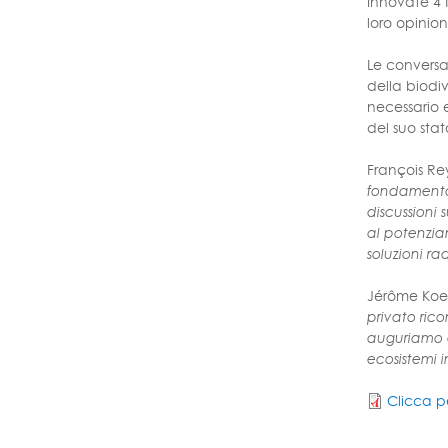
Innovate 4 N
loro opinion
Le conversaz
della biodiv
necessario e
del suo sta
François Re
fondamentale
discussioni 
al potenzia
soluzioni ra
Jérôme Koec
privato ric
auguriamo ch
ecosistemi i
Clicca p