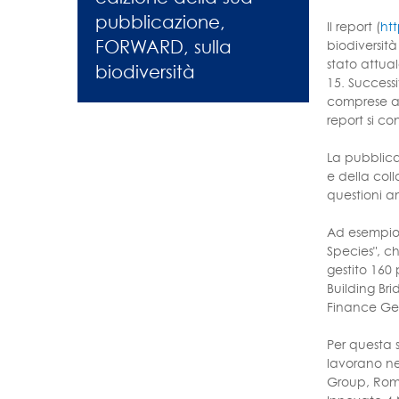
pubblicazione,
Il report (
ht
FORWARD, sulla
biodiversità
stato attual
biodiversità
15. Successi
comprese al
report si co
La pubblica
e della col
questioni a
Ad esempio,
Species", ch
gestito 160 
Building Bri
Finance Ge
Per questa 
lavorano ne
Group, Romi