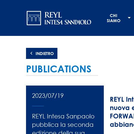
Salta
Navigation
al
CHI
contenuto
principale
SIAMO
principale
INDIETRO
PUBLICATIONS
2023/07/19
REYL In
nuova e
FORWARD
REYL Intesa Sanpaolo
abbiano
pubblica la seconda
edizione della sua