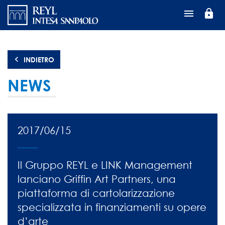
Salta
lock
al
contenuto
principale
INDIETRO
NEWS
2017/06/15
Il Gruppo REYL e LINK Management
lanciano Griffin Art Partners, una
piattaforma di cartolarizzazione
specializzata in finanziamenti su opere
d’arte