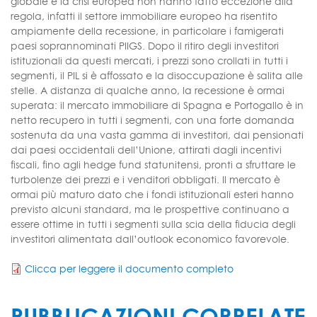
globale e la crisi europea non hanno fatto eccezione alla
regola, infatti il settore immobiliare europeo ha risentito
ampiamente della recessione, in particolare i famigerati
paesi soprannominati PIIGS. Dopo il ritiro degli investitori
istituzionali da questi mercati, i prezzi sono crollati in tutti i
segmenti, il PIL si è affossato e la disoccupazione è salita alle
stelle. A distanza di qualche anno, la recessione è ormai
superata: il mercato immobiliare di Spagna e Portogallo è in
netto recupero in tutti i segmenti, con una forte domanda
sostenuta da una vasta gamma di investitori, dai pensionati
dai paesi occidentali dell’Unione, attirati dagli incentivi
fiscali, fino agli hedge fund statunitensi, pronti a sfruttare le
turbolenze dei prezzi e i venditori obbligati. Il mercato è
ormai più maturo dato che i fondi istituzionali esteri hanno
previsto alcuni standard, ma le prospettive continuano a
essere ottime in tutti i segmenti sulla scia della fiducia degli
investitori alimentata dall’outlook economico favorevole.
Clicca per leggere il documento completo
PUBBLICAZIONI CORRELATE