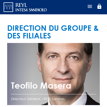
Aller
lock
au
contenu
principal
DIRECTION DU GROUPE &
DES FILIALES
Teofilo Masera
Directeur Général – REYL Londres