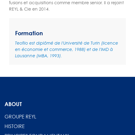
fusions et acquisitions comme membre senior. Il a rejoint
REYL & Cie en 2014.
Formation
Teofilo est diplômé de l'Université de Turin (licence
en économie et commerce, 1988) et de l'IMD à
Lausanne (MBA, 1993).
ABOUT
GROUPE REYL
HISTOIRE