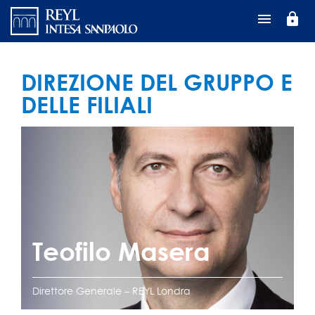
Salta
lock
al
contenuto
principale
DIREZIONE DEL GRUPPO E
DELLE FILIALI
Teofilo Masera
Direttore Generale – REYL Londra