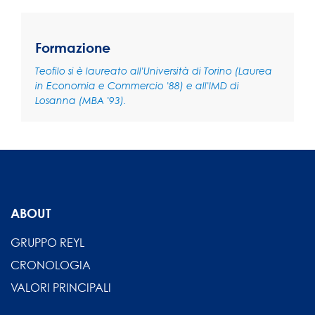
Formazione
Teofilo si è laureato all'Università di Torino (Laurea
in Economia e Commercio '88) e all'IMD di
Losanna (MBA '93).
ABOUT
GRUPPO REYL
CRONOLOGIA
VALORI PRINCIPALI