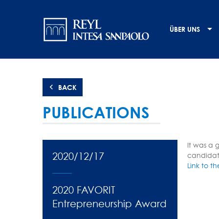
Direkt
Navigation
zum
Inhalt
principale
ÜBER UNS
BACK
PUBLICATIONS
It was a 
2020/12/17
candidate
Link to t
2020 FAVORIT
Entrepreneurship Award