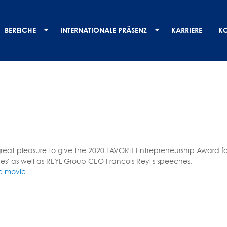
BEREICHE
INTERNATIONALE PRÄSENZ
KARRIERE
K
great pleasure to give the 2020 FAVORIT Entrepreneurship Award fo
s' as well as REYL Group CEO Francois Reyl's speeches.
he movie