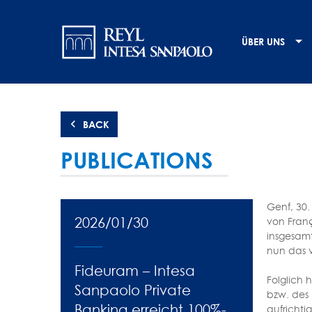
Direkt
Navigation
zum
Inhalt
principale
ÜBER UNS
BACK
PUBLICATIONS
Genf, 30.
2026/01/30
von Franç
insgesamt
nun das v
Fideuram – Intesa
Folglich 
Sanpaolo Private
bzw. des
Banking erreicht 100%-
aufricht