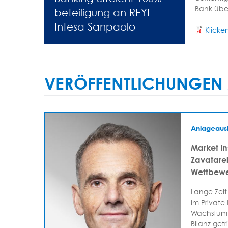
Bank übe
beteiligung an REYL
Intesa Sanpaolo
Klicke
VERÖFFENTLICHUNGEN 
Anlageaus
Market In
Zavatarell
Wettbewe
Lange Zeit
im Private
Wachstum 
Bilanz getr