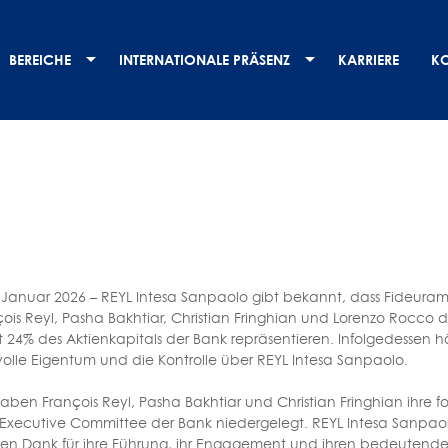
BEREICHE
INTERNATIONALE PRÄSENZ
KARRIERE
K
 Januar 2026 – REYL Intesa Sanpaolo gibt bekannt, dass Fideuram 
ois Reyl, Pasha Bakhtiar, Christian Fringhian und Lorenzo Rocco 
 24% des Aktienkapitals der Bank repräsentieren. Infolgedessen hä
olle Eigentum und die Kontrolle über REYL Intesa Sanpaolo.
haben François Reyl, Pasha Bakhtiar und Christian Fringhian ihre
 Executive Committee der Bank niedergelegt. REYL Intesa Sanpao
igen Dank für ihre Führung, ihr Engagement und ihren bedeutend