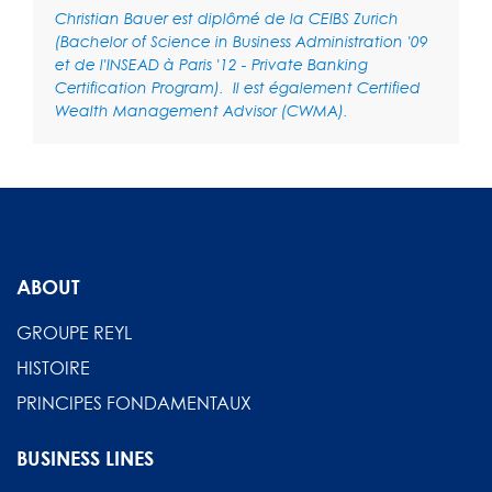
Christian Bauer est diplômé de la CEIBS Zurich
(Bachelor of Science in Business Administration '09
et de l'INSEAD à Paris '12 - Private Banking
Certification Program). Il est également Certified
Wealth Management Advisor (CWMA).
ABOUT
GROUPE REYL
HISTOIRE
PRINCIPES FONDAMENTAUX
BUSINESS LINES