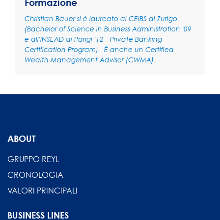
Formazione
Christian Bauer si è laureato al CEIBS di Zurigo
(Bachelor of Science in Business Administration '09
e all'INSEAD di Parigi '12 - Private Banking
Certification Program). È anche un Certified
Wealth Management Advisor (CWMA).
ABOUT
GRUPPO REYL
CRONOLOGIA
VALORI PRINCIPALI
BUSINESS LINES