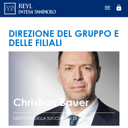
Salta
lock
al
contenuto
principale
DIREZIONE DEL GRUPPO E
DELLE FILIALI
Christian Bauer
DIRETTORE DELLA SUCCURSALE DI ZURIGO