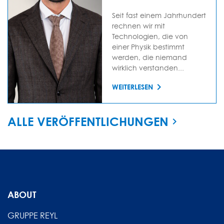
Seit fast einem Jahrhundert
rechnen wir mit
Technologien, die von
einer Physik bestimmt
werden, die niemand
wirklich verstanden...
WEITERLESEN
ALLE VERÖFFENTLICHUNGEN
ABOUT
GRUPPE REYL