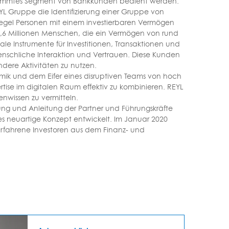
 bestimmtes Segment von Bankkunden bedient werden.
L Gruppe die Identifizierung einer Gruppe von
Regel Personen mit einem investierbaren Vermögen
 2,6 Millionen Menschen, die ein Vermögen von rund
ale Instrumente für Investitionen, Transaktionen und
menschliche Interaktion und Vertrauen. Diese Kunden
andere Aktivitäten zu nutzen.
namik und dem Eifer eines disruptiven Teams von hoch
ise im digitalen Raum effektiv zu kombinieren. REYL
enwissen zu vermitteln.
ung und Anleitung der Partner und Führungskräfte
ses neuartige Konzept entwickelt. Im Januar 2020
 Erfahrene Investoren aus dem Finanz- und