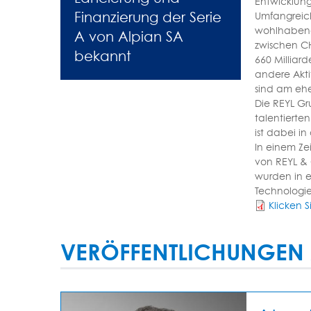
Entwicklung
Finanzierung der Serie
Umfangreich
wohlhabende
A von Alpian SA
zwischen CH
bekannt
660 Milliar
andere Akti
sind am ehe
Die REYL Gr
talentierte
ist dabei i
In einem Ze
von REYL & 
wurden in e
Technologie
Klicken S
VERÖFFENTLICHUNGEN 