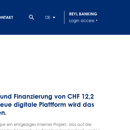
REYL BANKING
search
ONTAKT
DE
Login access
arrow_right
 und Finanzierung von CHF 12,2
eue digitale Plattform wird das
n.
e ein ehrgeiziges internes Projekt, das auf die