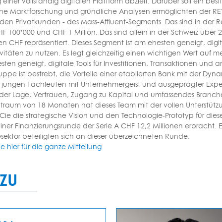
 einer vollständig digitalen Plattform abzielt. Darüber soll ein
e Marktforschung und gründliche Analysen ermöglichten der REY
n Privatkunden - des Mass-Affluent-Segments. Das sind in der 
F 100’000 und CHF 1 Million. Das sind allein in der Schweiz über
den CHF repräsentiert. Dieses Segment ist am ehesten geneigt, digit
vitäten zu nutzen. Es legt gleichzeitig einen wichtigen Wert auf 
sten geneigt, digitale Tools für Investitionen, Transaktionen und 
uppe ist bestrebt, die Vorteile einer etablierten Bank mit der Dy
n jungen Fachleuten mit Unternehmergeist und ausgeprägter Expert
n der Lage, Vertrauen, Zugang zu Kapital und umfassendes Branch
itraum von 18 Monaten hat dieses Team mit der vollen Unterstütz
Cie die strategische Vision und den Technologie-Prototyp für die
iner Finanzierungsrunde der Serie A CHF 12,2 Millionen erbracht.
sektor beteiligten sich an dieser überzeichneten Runde.
ie hier für die ganze Mitteilung
ZU