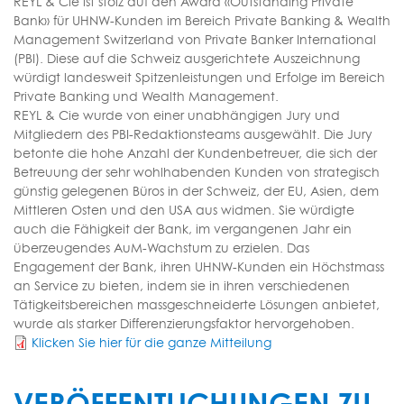
REYL & Cie ist stolz auf den Award «Outstanding Private
Bank» für UHNW-Kunden im Bereich Private Banking & Wealth
Management Switzerland von Private Banker International
(PBI). Diese auf die Schweiz ausgerichtete Auszeichnung
würdigt landesweit Spitzenleistungen und Erfolge im Bereich
Private Banking und Wealth Management.
REYL & Cie wurde von einer unabhängigen Jury und
Mitgliedern des PBI-Redaktionsteams ausgewählt. Die Jury
betonte die hohe Anzahl der Kundenbetreuer, die sich der
Betreuung der sehr wohlhabenden Kunden von strategisch
günstig gelegenen Büros in der Schweiz, der EU, Asien, dem
Mittleren Osten und den USA aus widmen. Sie würdigte
auch die Fähigkeit der Bank, im vergangenen Jahr ein
überzeugendes AuM-Wachstum zu erzielen. Das
Engagement der Bank, ihren UHNW-Kunden ein Höchstmass
an Service zu bieten, indem sie in ihren verschiedenen
Tätigkeitsbereichen massgeschneiderte Lösungen anbietet,
wurde als starker Differenzierungsfaktor hervorgehoben.
Klicken Sie hier für die ganze Mitteilung
VERÖFFENTLICHUNGEN ZU