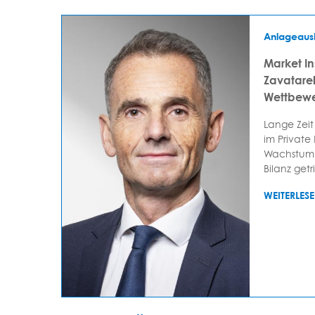
Anlageaus
Market In
Zavatarell
Wettbewe
Lange Zeit
im Private
Wachstum 
Bilanz getr
WEITERLES