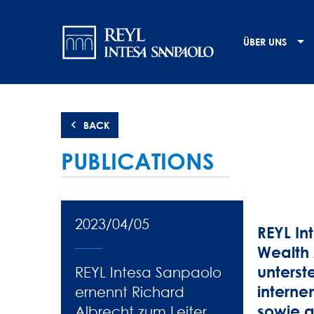
Direkt
Navigation
zum
Inhalt
principale
ÜBER UNS
BACK
PUBLICATIONS
2023/04/05
REYL In
Wealth
unterste
REYL Intesa Sanpaolo
interne
ernennt Richard
sowie a
Albrecht zum Leiter