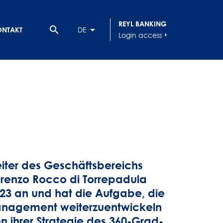
REYL BANKING
search
ONTAKT
DE
Login access
arrow_right
eiter des Geschäftsbereichs
renzo Rocco di Torrepadula
 2023 an und hat die Aufgabe, die
Management weiterzuentwickeln
 ihrer Strategie des 360-Grad-