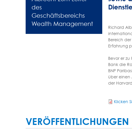
Dienstl
des
Geschäftsbereichs
Wealth Management
Richard Alb
internation
Bereich der
Erfahrung p
Bevor er zu
Bank die Ro
BNP Paribas
über einen 
der Harvard
Klicken S
VERÖFFENTLICHUNGEN 