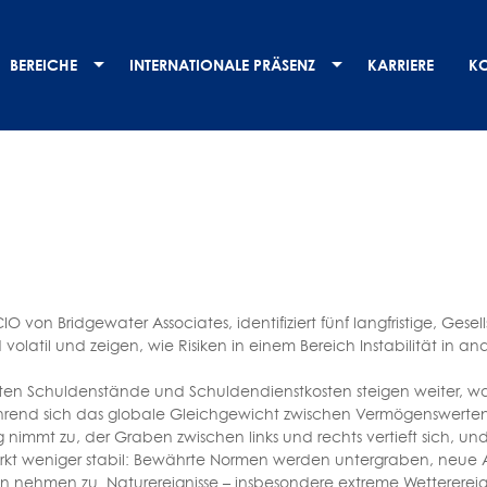
BEREICHE
INTERNATIONALE PRÄSENZ
KARRIERE
K
IO von Bridgewater Associates, identifiziert fünf langfristige, Ges
latil und zeigen, wie Risiken in einem Bereich Instabilität in an
ten Schuldenstände und Schuldendienstkosten steigen weiter, 
ährend sich das globale Gleichgewicht zwischen Vermögenswerten 
ng nimmt zu, der Graben zwischen links und rechts vertieft sich, u
kt weniger stabil: Bewährte Normen werden untergraben, neue Al
nehmen zu. Naturereignisse – insbesondere extreme Wetterereignis