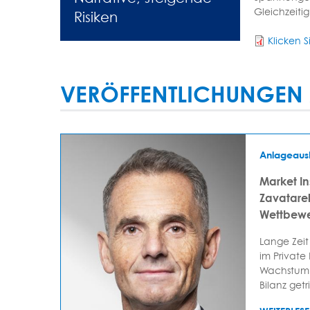
Gleichzeitig
Risiken
Klicken S
VERÖFFENTLICHUNGEN 
Anlageaus
Market In
Zavatarell
Wettbewe
Lange Zeit
im Private
Wachstum 
Bilanz getr