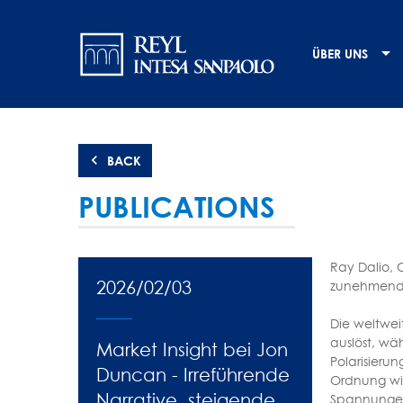
Direkt
Navigation
zum
Inhalt
principale
ÜBER UNS
BACK
PUBLICATIONS
Ray Dalio, C
2026/02/03
zunehmend vo
Die weltwei
auslöst, w
Market Insight bei Jon
Polarisieru
Duncan - Irreführende
Ordnung wir
Narrative, steigende
Spannungen 