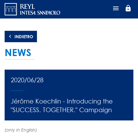
Salta
lock
al
contenuto
principale
INDIETRO
NEWS
2020/06/28
Jérôme Koechlin - Introducing the
"SUCCESS. TOGETHER." Campaign
(only in English)