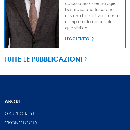
calcoliamo su tecnologie
basate su una fisica che
nessuno ha mai veramente
compreso: la meccanica
quantistica...
LEGGI TUTTO
TUTTE LE PUBBLICAZIONI
ABOUT
GRUPPO REYL
CRONOLOGIA