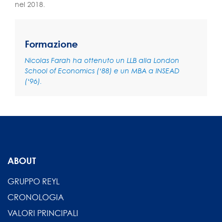
nel 2018.
Formazione
Nicolas Farah ha ottenuto un LLB alla London
School of Economics (‘88) e un MBA a INSEAD
(‘96).
ABOUT
GRUPPO REYL
CRONOLOGIA
VALORI PRINCIPALI