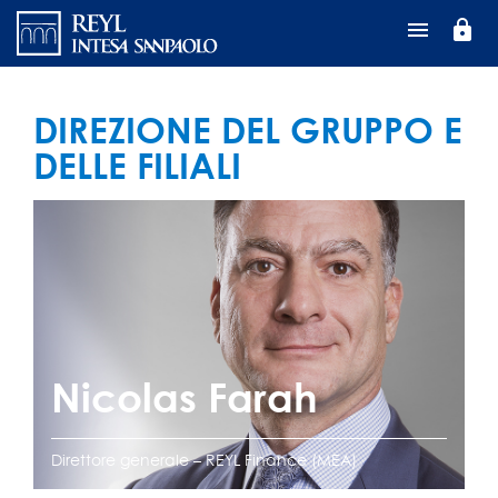
Salta
lock
al
contenuto
principale
DIREZIONE DEL GRUPPO E
DELLE FILIALI
Nicolas Farah
Direttore generale – REYL Finance (MEA)