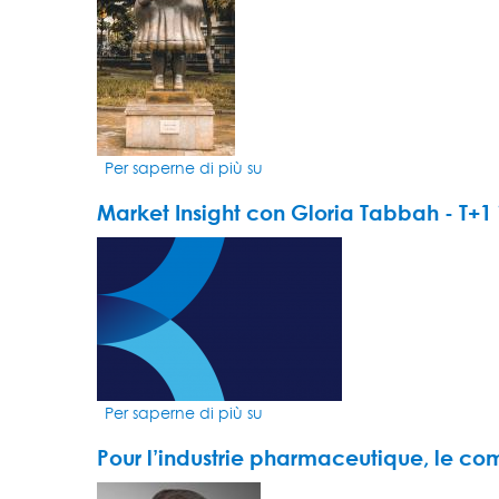
une
cure
minceur
Per saperne di più su
FORWARD
IV
Market Insight con Gloria Tabbah - T+1
paints
a
VIDEO
picture
THUMBNAIL
of
the
art
market
Per saperne di più su
Market
Insight
Pour l’industrie pharmaceutique, le co
con
Gloria
VIDEO