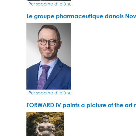
Per saperne di più su
Les
fonds
Le groupe pharmaceutique danois Novo
durables
ont
VIDEO
le
THUMBNAIL
sourire
Per saperne di più su
Le
groupe
FORWARD IV paints a picture of the art
pharmaceutique
danois
VIDEO
Novo
THUMBNAIL
Nordisk
s'impose