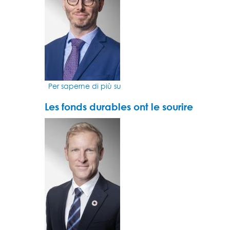
à
l'immense
potentiel
d'OpenAI
et
de
ChatGPT
Per saperne di più su
Cette
semaine
Les fonds durables ont le sourire
s'annonce
décisive
VIDEO
pour
THUMBNAIL
le
monde
de
la
pharma