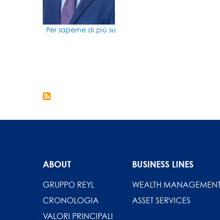
Per saperne di più su
Quel
avenir
pour
Paginazione
les
sociétés
suisses
après
la
hausse
de
39%
des
droits
ABOUT
BUSINESS LINES
de
douane
GRUPPO REYL
WEALTH MANAGEMEN
américains
?
CRONOLOGIA
ASSET SERVICES
VALORI PRINCIPALI