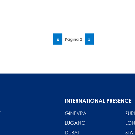
Pagina
‹‹
Pagina 2
Pagina
››
precedente
successiva
INTERNATIONAL PRESENCE
T
GINEVRA
ZUR
LUGANO
LO
DUBAI
STAT