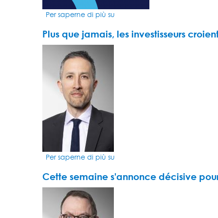
prix
Per saperne di più su
Market
Insight
Plus que jamais, les investisseurs croi
con
Michael
VIDEO
Flynn
THUMBNAIL
-
UAE
Markets
2025:
La
dinamica
nel
cuore
del
Per saperne di più su
Plus
polo
que
finanziario
Cette semaine s'annonce décisive pou
jamais,
di
les
Dubai
VIDEO
investisseurs
THUMBNAIL
croient