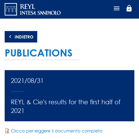
Salta
lock
al
contenuto
principale
INDIETRO
PUBLICATIONS
2021/08/31
REYL & Cie's results for the first half of
2021
Clicca per leggere il documento completo