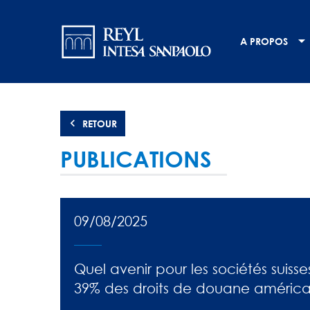
Aller
Navigation
au
contenu
principale
A PROPOS
principal
RETOUR
PUBLICATIONS
09/08/2025
Quel avenir pour les sociétés suiss
39% des droits de douane américa