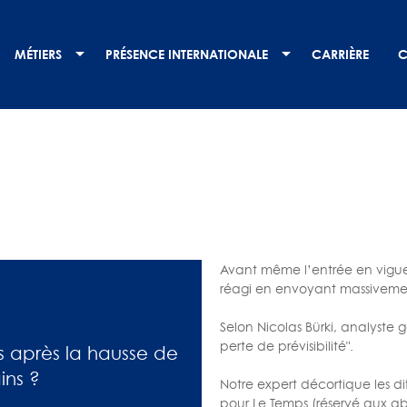
MÉTIERS
PRÉSENCE INTERNATIONALE
CARRIÈRE
C
Avant même l’entrée en vigueu
réagi en envoyant massivement
Selon Nicolas Bürki, analyste g
perte de prévisibilité".
es après la hausse de
ins ?
Notre expert décortique les di
pour Le Temps (réservé aux a