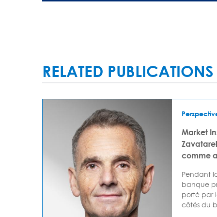
RELATED PUBLICATIONS
Perspectiv
Market I
Zavatarell
comme av
Pendant lo
banque pr
porté par 
côtés du bi