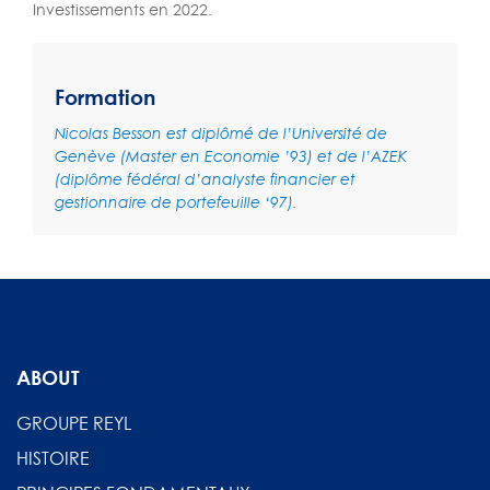
Investissements en 2022.
Formation
Nicolas Besson est diplômé de l’Université de
Genève (Master en Economie ’93) et de l’AZEK
(diplôme fédéral d’analyste financier et
gestionnaire de portefeuille ‘97).
ABOUT
GROUPE REYL
HISTOIRE