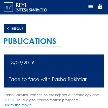
Aller
lock
au
contenu
principal
RETOUR
PUBLICATIONS
13/03/2019
Face to face with Pasha Bakhtiar
Pasha Bakhtiar, Partner, on the impact of technology and
REYL’s Group digital transformation prospects.
Link to the movie