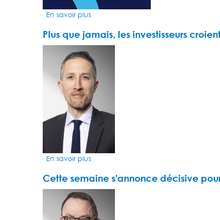
leurs
En savoir plus
sur
prix
Market
Plus que jamais, les investisseurs croi
Insight
avec
VIDEO
Michael
THUMBNAIL
Flynn
-
2025
:
La
dynamique
au
coeur
du
En savoir plus
sur
hub
Plus
financier
Cette semaine s'annonce décisive pou
que
de
jamais,
Dubaï
VIDEO
les
THUMBNAIL
investisseurs