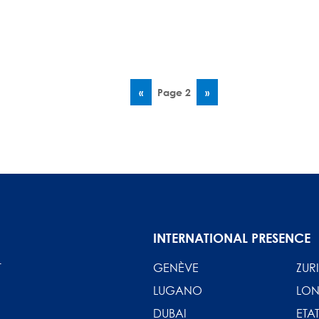
Page
‹‹
Page 2
Page
››
précédente
suivante
INTERNATIONAL PRESENCE
T
GENÈVE
ZUR
LUGANO
LON
DUBAI
ETAT