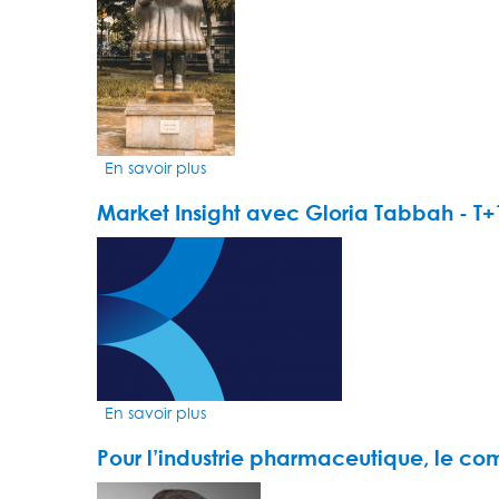
s'impose
une
cure
minceur
En savoir plus
sur
FORWARD
Market Insight avec Gloria Tabbah - T+
IV
paints
VIDEO
a
THUMBNAIL
picture
of
the
art
market
En savoir plus
sur
Market
Pour l’industrie pharmaceutique, le co
Insight
avec
VIDEO