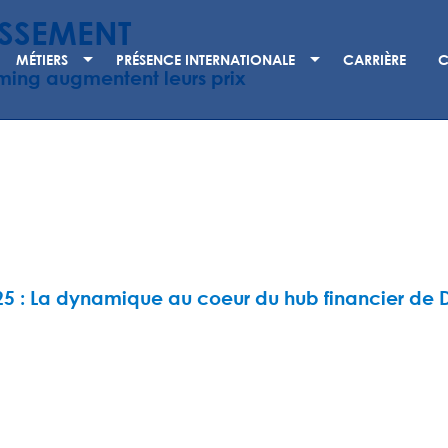
ISSEMENT
MÉTIERS
PRÉSENCE INTERNATIONALE
CARRIÈRE
C
eaming augmentent leurs prix
25 : La dynamique au coeur du hub financier de 