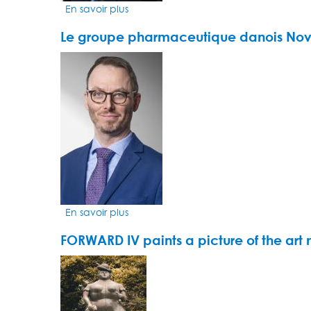
En savoir plus
sur
Les
Le groupe pharmaceutique danois Novo
fonds
durables
VIDEO
ont
THUMBNAIL
le
sourire
En savoir plus
sur
Le
FORWARD IV paints a picture of the art
groupe
pharmaceutique
VIDEO
danois
THUMBNAIL
Novo
Nordisk