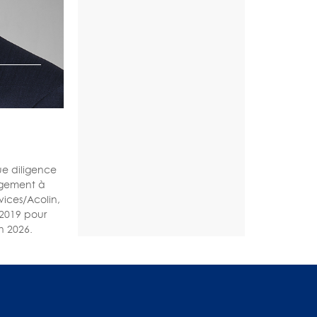
ue diligence
agement à
ices/Acolin,
 2019 pour
n 2026.