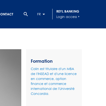
REYL BANKING
search
ONTACT
FR
Login access
arrow_right
Formation
Colin est titulaire d'un MBA
de l'INSEAD et d'une licence
en commerce, option
finance et commerce
international de l'Université
Concordia.