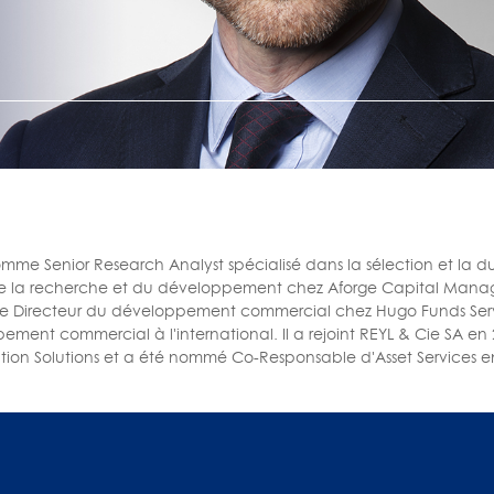
mme Senior Research Analyst spécialisé dans la sélection et la d
r de la recherche et du développement chez Aforge Capital Man
 de Directeur du développement commercial chez Hugo Funds Serv
ement commercial à l'international. Il a rejoint REYL & Cie SA en
ion Solutions et a été nommé Co-Responsable d'Asset Services e